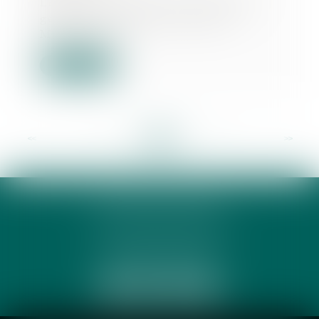
Lors de son discours de politique
générale, le Premier ministre,
Michel Barni...
Lire la suite
<<
<
...
19
20
21
22
23
24
25
...
>
>>
PHUNG 3P & AVOCATS
32 Rue des Rêves CS 60632
34060 MONTPELLIER