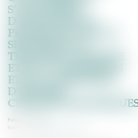
S’AUTOSAISIT
D’ÉVENTUELLES
PRATIQUES DANS LE
SECTEUR DE LA
TÉLÉVISION PAYANTE
ET DE L’ACQUISITION
ET DE LA DIFFUSION
D’ŒUVRES
CINÉMATOGRAPHIQUE
Publié le :
17/10/2024
Source :
www.autoritedelaconcurrence.fr