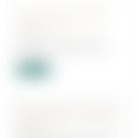
Après sa levée de fonds, OpenAI
obtient une ligne de crédit de 4
milliards de dollars
16/10/2024
En quête de liquidités, OpenAI
multiplie les financements. Alors
qu'elle vien...
Lire la suite
DPE : le calendrier de l'interdiction
de location des passoires thermiques
bientôt adapté
16/10/2024