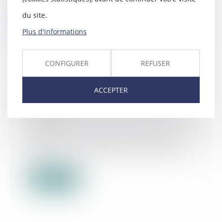
de l...
du site.
Lire la suite
Plus d'informations
CONFIGURER
REFUSER
Responsabilité du dirigeant pour
ACCEPTER
insuffisance d’actifs : la nécessaire
preuve d’une faute de gestion
18/10/2024
Lorsqu’une procédure de liquidation
judiciaire révèle une insuffisance
d’acti...
Lire la suite