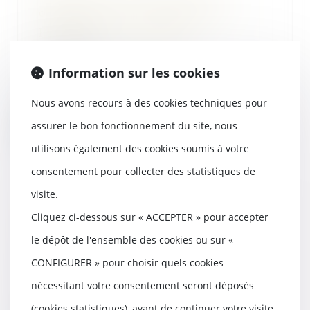
obligataires et sauvegarde de la
preuve avant tout procès
23/10/2024
En droit des sociétés, les
Information sur les cookies
représentants de la masse sont des
mandataires élu...
Nous avons recours à des cookies techniques pour
assurer le bon fonctionnement du site, nous
Lire la suite
utilisons également des cookies soumis à votre
consentement pour collecter des statistiques de
visite.
Il obtient la baisse de son loyer rue
Cliquez ci-dessous sur « ACCEPTER » pour accepter
de Rivoli faute de clientèle : un
le dépôt de l'ensemble des cookies ou sur «
exemple à suivre ?
CONFIGURER » pour choisir quels cookies
22/10/2024
Un commerçant de la rue de Rivoli a
nécessitant votre consentement seront déposés
réussi à obtenir une baisse de loyer
(cookies statistiques), avant de continuer votre visite