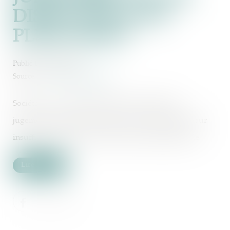
DISSOLUTION DE
PLEIN DROIT
Publié le :
17/06/2022
Source :
www.actu-juridique.fr
Sociétés : Si la société prend fin par l'effet d'un
jugement ordonnant la clôture de la liquidation pour
insuffisance d'actif, l'ouverture d'une procédure de
Lire la suite