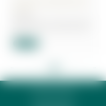
société sur la restitution en nature
des parts
26/05/2022
Soutenant que la situation présentée
par le cédant de ses parts dans une
soci...
Lire la suite
<<
<
...
14
15
16
17
18
19
20
>
>>
PHUNG 3P & AVOCATS
32 Rue des Rêves CS 60632
34060 MONTPELLIER