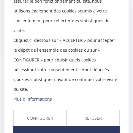
saisissable
assurer le bon fonctionnement du site, nous
24/06/2022
utilisons également des cookies soumis à votre
L'attribution au conjoint d'un
consentement pour collecter des statistiques de
entrepreneur de la jouissance
exclusive du log...
visite.
Cliquez ci-dessous sur « ACCEPTER » pour accepter
Lire la suite
le dépôt de l'ensemble des cookies ou sur «
CONFIGURER » pour choisir quels cookies
nécessitant votre consentement seront déposés
Le juge-commissaire ne peut
(cookies statistiques), avant de continuer votre visite
accorder de délais de paiement au
du site.
preneur en liquidation judiciaire
Plus d'informations
09/06/2022
Dans cette espèce, le juge-
commissaire était saisi d’une
CONFIGURER
REFUSER
demande de constat d...