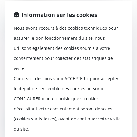
L’article L 642-12, alinéa premier du
Code de commerce dispose que «
Information sur les cookies
Lorsque...
Nous avons recours à des cookies techniques pour
Lire la suite
assurer le bon fonctionnement du site, nous
utilisons également des cookies soumis à votre
consentement pour collecter des statistiques de
Procédure collective : pas de délai
visite.
minimal de 30 jours pour notifier les
Cliquez ci-dessous sur « ACCEPTER » pour accepter
licenciements dans les petites PME
le dépôt de l'ensemble des cookies ou sur «
30/06/2023
Dans les PME de moins de 50
CONFIGURER » pour choisir quels cookies
salariés en procédure collective, le
nécessitant votre consentement seront déposés
délai de 30...
(cookies statistiques), avant de continuer votre visite
Lire la suite
du site.