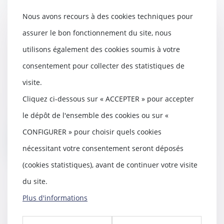
Nous avons recours à des cookies techniques pour
assurer le bon fonctionnement du site, nous
utilisons également des cookies soumis à votre
Google soutient Fazeshift dans une
levée de fonds de 4 millions de
consentement pour collecter des statistiques de
dollars pour son agent IA
visite.
17/01/2025
Cliquez ci-dessous sur « ACCEPTER » pour accepter
Fazeshift, un agent d’intelligence
artificielle (IA) axé sur la gestion
le dépôt de l'ensemble des cookies ou sur «
des c...
CONFIGURER » pour choisir quels cookies
Lire la suite
nécessitant votre consentement seront déposés
(cookies statistiques), avant de continuer votre visite
du site.
Plus d'informations
Happydemics réalise une levée de
fonds de 13 millions d’euros