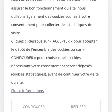
Une levée de fonds pour le premier
assurer le bon fonctionnement du site, nous
projet d'injection de biométhane en
Europe
utilisons également des cookies soumis à votre
01/05/2024
consentement pour collecter des statistiques de
Le projet, porté par Valtom et Waga,
visite.
doit être implanté à Clermont-
Ferrand. L...
Cliquez ci-dessous sur « ACCEPTER » pour accepter
le dépôt de l'ensemble des cookies ou sur «
Lire la suite
CONFIGURER » pour choisir quels cookies
nécessitant votre consentement seront déposés
(cookies statistiques), avant de continuer votre visite
Greentech : une levée de fonds
du site.
record en France en 2023
Plus d'informations
24/04/2024
Dans un secteur en croissance pour
la troisième année de suite, 2 750
CONFIGURER
REFUSER
Greente...