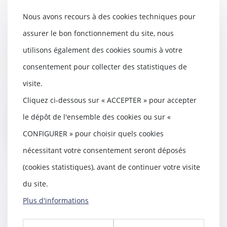
Nous avons recours à des cookies techniques pour
assurer le bon fonctionnement du site, nous
Une levée de fonds pour le premier
utilisons également des cookies soumis à votre
projet d'injection de biométhane en
Europe
consentement pour collecter des statistiques de
01/05/2024
visite.
Le projet, porté par Valtom et Waga,
Cliquez ci-dessous sur « ACCEPTER » pour accepter
doit être implanté à Clermont-
Ferrand. L...
le dépôt de l'ensemble des cookies ou sur «
CONFIGURER » pour choisir quels cookies
Lire la suite
nécessitant votre consentement seront déposés
(cookies statistiques), avant de continuer votre visite
du site.
Firecell clôture une levée de fonds
Plus d'informations
de 6,6 millions d'euros en equity
pour démocratiser la 5G Industrielle