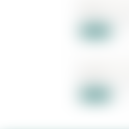
Dans les coulisses
12/04/2023
Les start-up Deept
Lire la suite
La valorisation de 
22/03/2023
Recul brutal pour l
Lire la suite