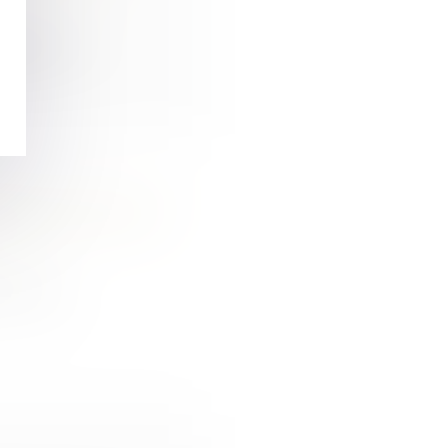
gie, à h...
ions d’euros de la
e visi...