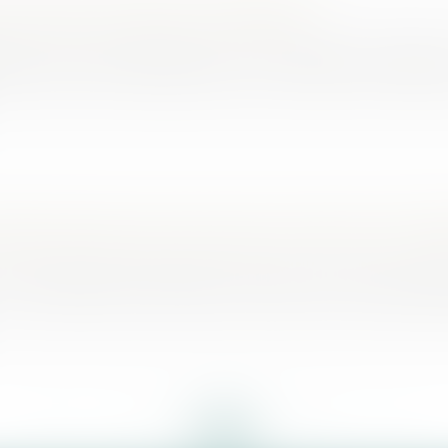
 des levées de fonds de la Deeptech
ech issues de laboratoires sous tutelle du CNRS on
Stripe divisée par deux après une levée de 6,5 mil
a valorisation de Stripe. Alors que la licorne amé
<<
<
...
9
10
11
12
13
14
15
...
>
>>