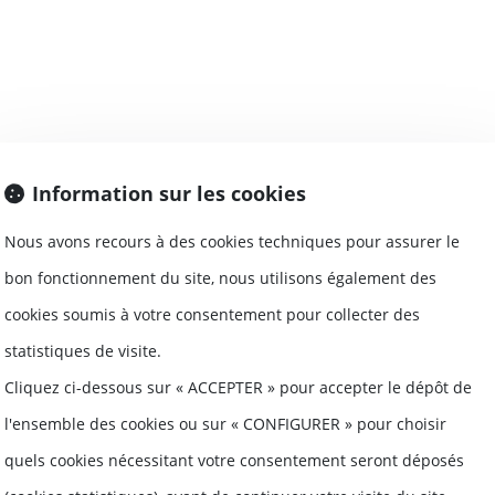
Information sur les cookies
 40 millions d’euros de la BEI pour ses livraisons
Nous avons recours à des cookies techniques pour assurer le
bon fonctionnement du site, nous utilisons également des
nde Wingcopter, qui développe des drones destinés
cookies soumis à votre consentement pour collecter des
statistiques de visite.
Cliquez ci-dessous sur « ACCEPTER » pour accepter le dépôt de
l'ensemble des cookies ou sur « CONFIGURER » pour choisir
quels cookies nécessitant votre consentement seront déposés
ollective : Boucl Energie lève 34 M€ pour solari
iques