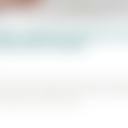
ITÉ : DEFANTS ANNONCE U
 MILLIONS D'EUROS
e en cybersécurité, a annoncé le 16 mars dernier une levée de fo
ures, fonds d’investissement dédié aux startups de cybersécu
égional Breizh Up et deBusiness Angels...