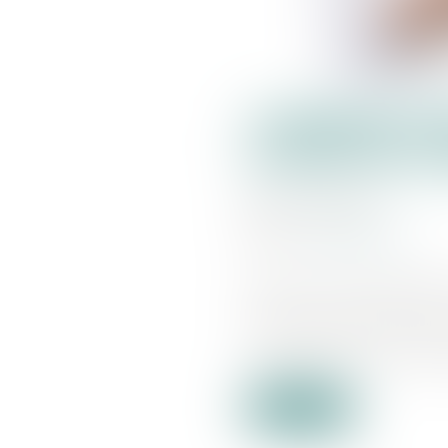
CYBERSÉCUR
FONDS DE 2
Publié le :
29/03/2023
Source :
www.actuia.com
Defants, start-up spécialisé
auprès de Cyber Impact Vent
Auriga Partners, du fonds r
Lire la suite