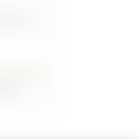
t le vent...
liards de dollars
ricaine...