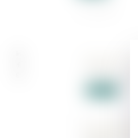
Wingcopter obtient
17/05/2023
La start-up allema
Lire la suite
Autoconsommation c
d'activités économ