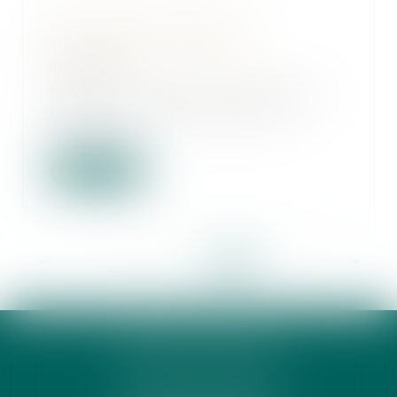
Un nouveau statut pour
l'entrepreneur individuel
05/04/2022
Les biens « utiles » à l’exercice de
l’activité professionnelle d’un
entrepre...
Lire la suite
<<
<
...
16
17
18
19
20
21
22
>
>>
PHUNG 3P & AVOCATS
32 Rue des Rêves CS 60632