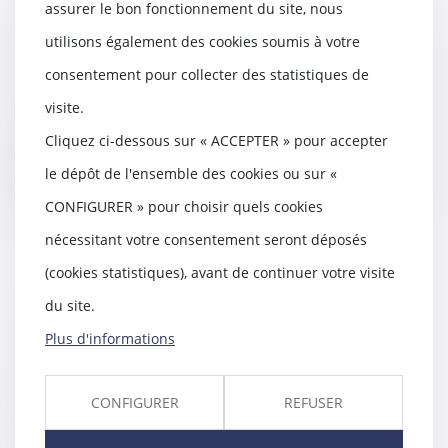
assurer le bon fonctionnement du site, nous
Révocation d’un dirigeant de SAS :
quand faut-il un juste motif ?
utilisons également des cookies soumis à votre
26/04/2022
consentement pour collecter des statistiques de
Lorsque les statuts d’une société par
visite.
actions simplifiée prévoient que les
di...
Cliquez ci-dessous sur « ACCEPTER » pour accepter
le dépôt de l'ensemble des cookies ou sur «
Lire la suite
CONFIGURER » pour choisir quels cookies
nécessitant votre consentement seront déposés
(cookies statistiques), avant de continuer votre visite
Un gérant d'EURL révoqué pour ne
du site.
pas avoir mis en place de procédure
Plus d'informations
de détection des fraudes
19/04/2022
Le gérant d’une EURL exploitant
CONFIGURER
REFUSER
plusieurs magasins a été révoqué
sans indemni...