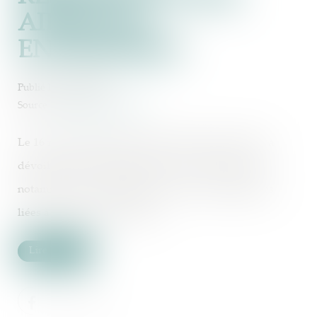
AIDER LES
ENTREPRISES
Publié le :
29/03/2022
Source :
bpifrance-creation.fr
Le 16 mars dernier Jean Castex, Premier ministre, a
dévoilé le "Plan de résilience" pour venir en aide
notamment aux entreprises, face aux conséquences
liées à la guerre en Ukraine...
Lire la suite