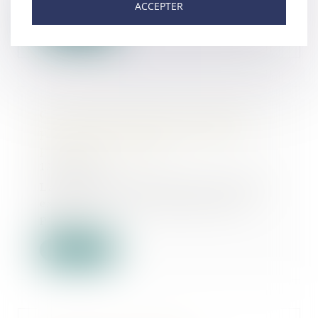
ACCEPTER
Lire la suite
Cessation d’activité et cession de
parts de SCP : quelle imposition
pour la plus-value ?
12/04/2022
La cessation d’activité d’un notaire
exerçant dans une société civile
profess...
Lire la suite