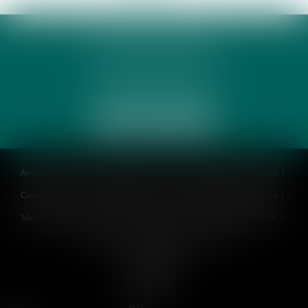
PHUNG 3P & AVOCATS
32 Rue des Rêves CS 60632
34060 MONTPELLIER
Accueil
Cabinet
Équipe
Expertises
Honoraires
Actualités
Contactez-nous
Politique de cookies
Politique de confidentialité
Mentions légales
Plan du site
Espace client
Paiement en ligne
Liens utiles
RDV en ligne
Articles
Septeo Digital
& Services ©