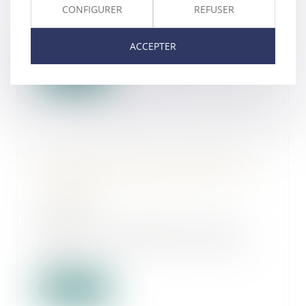
CONFIGURER
REFUSER
En cas de loterie commerciale
constitutive d’une pratique
ACCEPTER
commerciale trompeu...
Lire la suite
Achat de carburant : la remise de
30 centimes prolongée jusqu’à la mi-
novembre
27/10/2022
Depuis le 1er septembre dernier,
l’aide exceptionnelle accordée par
l’État lo...
Lire la suite