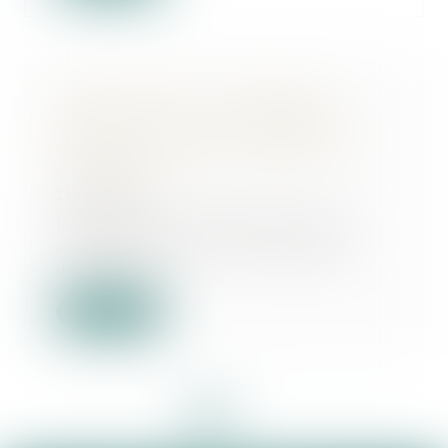
Fraude au CPF : un organisme
condamné à verser 3,06 millions
d’euros à la Caisse des dépôts et
consignations
21/10/2022
Un organisme de formation a été
condamné à verser 3, 06 millions
d’euros à la...
Lire la suite
<<
<
1
2
3
4
5
6
>
>>