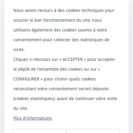
Nous avons recours à des cookies techniques pour
Information de l’acheteur
assurer le bon fonctionnement du site, nous
professionnel qui utilise de l’acide
utilisons également des cookies soumis à votre
chlorhydrique à des fins alimentaires
09/02/2023
consentement pour collecter des statistiques de
Le vendeur d'acide chlorhydrique
visite.
n'a pas à informer l'acheteur
Cliquez ci-dessous sur « ACCEPTER » pour accepter
professionnel...
le dépôt de l'ensemble des cookies ou sur «
Lire la suite
CONFIGURER » pour choisir quels cookies
nécessitant votre consentement seront déposés
(cookies statistiques), avant de continuer votre visite
du site.
En cas de loterie commerciale
trompeuse sur le gain promis, le
Plus d'informations
préjudice est moral
19/01/2023