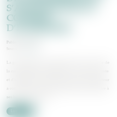
S’APPLIQUE PAS AU
CONTRAT
D’ENTREPRISE
Publié le :
08/12/2022
Source :
www.efl.fr
La garantie légale de conformité prévue par le Code de
la consommation ne s’applique pas au contrat de vente
et d'installation de matériaux lorsque le consommateur
a commandé un travail spécifique destiné à répondre à
ses besoins particuliers...
Lire la suite