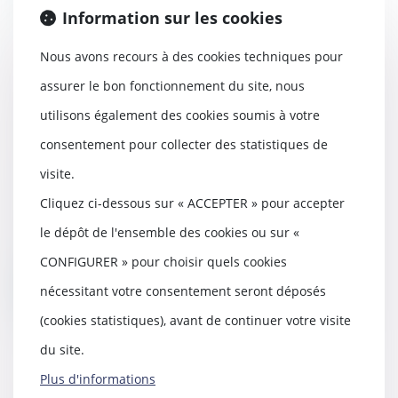
Information sur les cookies
Nous avons recours à des cookies techniques pour
assurer le bon fonctionnement du site, nous
Contrats de location avec option
utilisons également des cookies soumis à votre
d’achat : focus sur les clauses
consentement pour collecter des statistiques de
abusives et l’information du
consommateur
visite.
22/04/2025
Cliquez ci-dessous sur « ACCEPTER » pour accepter
Pour acquérir une voiture neuve, un
le dépôt de l'ensemble des cookies ou sur «
téléphone ou même de
l’électroménager, la...
CONFIGURER » pour choisir quels cookies
nécessitant votre consentement seront déposés
Lire la suite
(cookies statistiques), avant de continuer votre visite
du site.
Plus d'informations