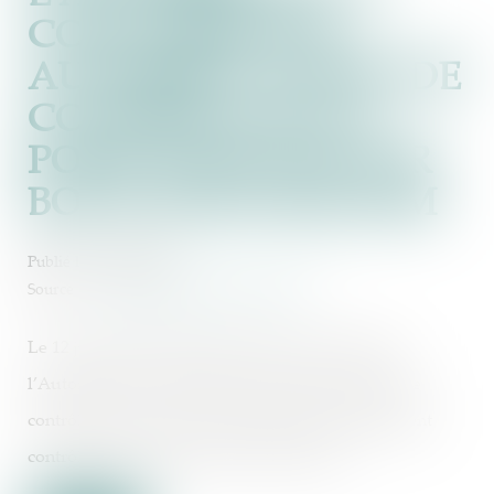
CONCURRENCE
AUTORISE LA PRISE DE
CONTRÔLE DE LA
POSTE TELECOM PAR
BOUYGUES TELECOM
Publié le :
30/08/2024
Source :
www.autoritedelaconcurrence.fr
Le 12 juillet 2024, Bouygues Telecom a notifié à
l’Autorité de la concurrence son projet de prise de
contrôle exclusif de La Poste Telecom, actuellement
contrôlée par le groupe La Poste et SFR...