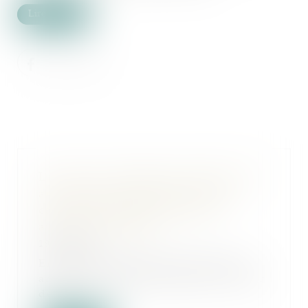
Lire la suite
La justice européenne confirme une
amende de 2,4 milliards d'euros
contre Google pour pratiques
anticoncurrentielles
19/09/2024
En dernière instance et après sept
ans de procédure judiciaire, la Cour
de ju...