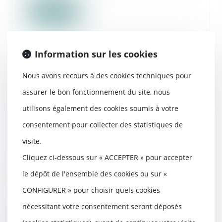
Lire la suite
Information sur les cookies
Déclaration commune du Réseau
Nous avons recours à des cookies techniques pour
Européen de Concurrence sur
assurer le bon fonctionnement du site, nous
l’initiative de la Commission
utilisons également des cookies soumis à votre
européenne d’adopter des Lignes
directrices sur l'application de
consentement pour collecter des statistiques de
l'article 102 du TFUE aux pratiques
visite.
d’éviction abusives des entreprises
en position dominante
Cliquez ci-dessous sur « ACCEPTER » pour accepter
12/09/2024
le dépôt de l'ensemble des cookies ou sur «
Le REC salue l'initiative de la
CONFIGURER » pour choisir quels cookies
Commission européenne d'adopter
des lignes di...
nécessitant votre consentement seront déposés