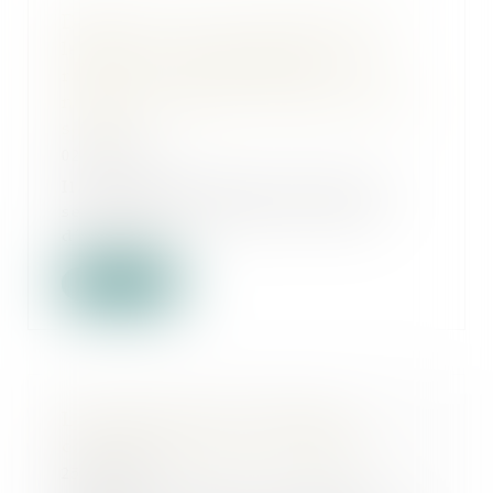
Diffusion en masse d’informations
légales sur les entreprises : le
rapporteur général indique avoir
notifié un rapport à deux acteurs du
secteur
02/08/2024
Il est reproché à deux acteurs du
secteur de la diffusion en masse
d’informat...
Lire la suite
L’Autorité de la concurrence
confirme enquêter sur NVIDIA
25/07/2024