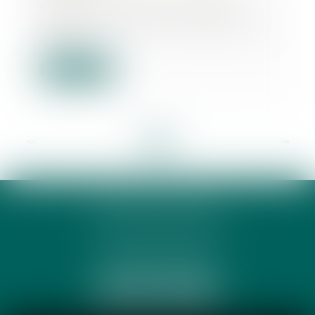
L’annonce a été faite par Benoît
Cœuré, président de l’Autorité de la
concurr...
Lire la suite
<<
<
...
2
3
4
5
6
7
8
...
>
>>
PHUNG 3P & AVOCATS
32 Rue des Rêves CS 60632
34060 MONTPELLIER