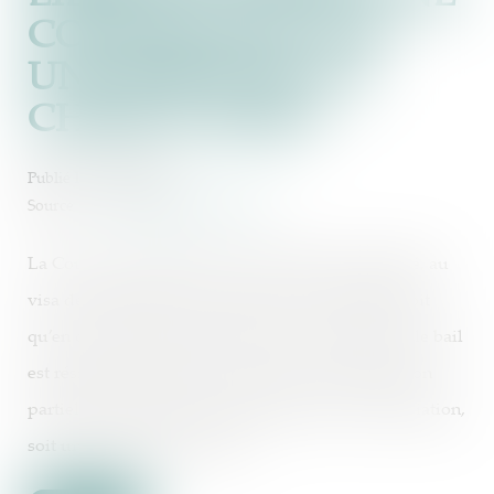
CONSTITUENT PAS
UNE PERTE DE LA
CHOSE LOUÉE !
Publié le :
30/05/2025
Source :
www.lemag-juridique.com
La Cour de cassation l’a une nouvelle fois rappelé, au
visa de l’article 1722 du Code civil. Ce texte prévoit
qu’en cas de destruction totale de la chose louée, le bail
est résilié de plein droit, et qu’en cas de destruction
partielle, le preneur peut demander soit une résiliation,
soit une réduction du loyer...