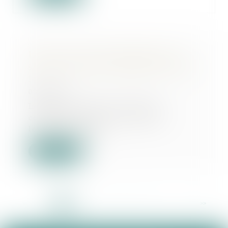
L’exercice du droit d’option n’est
soumis à aucune condition de forme
!
08/04/2025
L’article L. 145-9 du Code de
commerce impose au bailleur,
lorsqu’il délivre...
Lire la suite
<<
<
1
2
3
4
5
6
7
...
>
>>