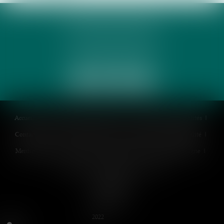
PHUNG 3P & AVOCATS
32 Rue des Rêves CS 60632
34060 MONTPELLIER
Accueil
Cabinet
Équipe
Expertises
Honoraires
Actualités
Contactez-nous
Politique de cookies
Politique de confidentialité
Mentions légales
Plan du site
Espace client
Paiement en ligne
Liens utiles
RDV en ligne
Articles
Septeo Digital
& Services ©
2022