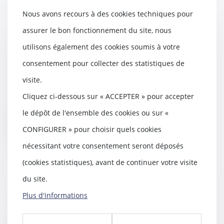
Nous avons recours à des cookies techniques pour
assurer le bon fonctionnement du site, nous
Quand la bonne foi neutralise la
utilisons également des cookies soumis à votre
clause d’exploitation
consentement pour collecter des statistiques de
07/05/2025
visite.
La Cour de cassation a été amenée à
se prononcer sur la responsabilité
Cliquez ci-dessous sur « ACCEPTER » pour accepter
délict...
le dépôt de l'ensemble des cookies ou sur «
Lire la suite
CONFIGURER » pour choisir quels cookies
nécessitant votre consentement seront déposés
(cookies statistiques), avant de continuer votre visite
du site.
Clause de destination : la Cour de
Plus d'informations
cassation confirme l’exclusion des
activités non prévues