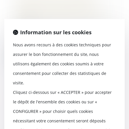
suspendant la clause résolutoire
emporte son acquisition, peu
importe la mauvaise foi du bailleur
15/11/2023
Information sur les cookies
L’article L. 145-41 du Code de
commerce dispose que : « Toute
Nous avons recours à des cookies techniques pour
clause insérée...
assurer le bon fonctionnement du site, nous
Lire la suite
utilisons également des cookies soumis à votre
consentement pour collecter des statistiques de
visite.
Cliquez ci-dessous sur « ACCEPTER » pour accepter
Bail commercial : Avenant et
réputation non écrite de la clause
le dépôt de l'ensemble des cookies ou sur «
d'indexation
CONFIGURER » pour choisir quels cookies
07/11/2023
nécessitant votre consentement seront déposés
La Cour de cassation a de nouveau
rendu un arrêt à propos des