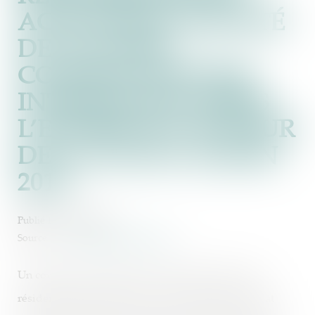
ACTIONS EN NULLITÉ
DE CLAUSES
CONTRACTUELLES
INTRODUITES APRÈS
L’ENTRÉE EN VIGUEUR
DE LA LOI DU 18 JUIN
2014
Publié le :
12/12/2023
Source :
www.lemag-juridique.com
Un couple avait acquis une villa située dans une
résidence de tourisme par un acte de vente en l’état