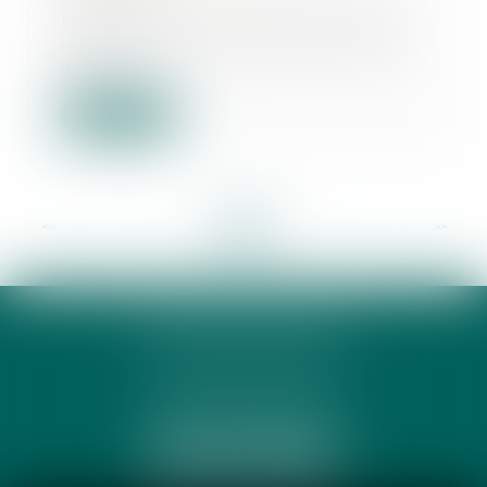
Un propriétaire avait donné à bail
renouvelé à une société, aux droits
de laq...
Lire la suite
<<
<
...
3
4
5
6
7
8
9
...
>
>>
PHUNG 3P & AVOCATS
32 Rue des Rêves CS 60632
34060 MONTPELLIER