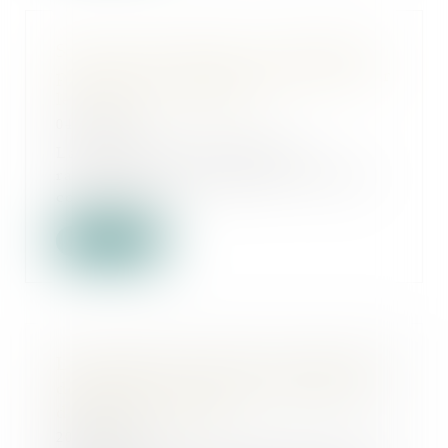
Sauf clause expresse, le ravalement
prescrit par l'administration pèse sur
le bailleur commercial
04/10/2023
La clause du bail mettant le
ravalement à la charge du locataire
commercial n...
Lire la suite
Le paiement des loyers ne peut être
demandé à la suite de la résiliation
d’un bail renouvelé
20/09/2023