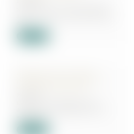
15/09/2025
Notre cabinet : Le cabinet PHUNG
3P est un cabinet d’avocats en droit
des...
Lire la suite
Anticiper la crise : le rôle des
procédures préventives dans la
sauvegarde de l’entreprise
30/05/2025
En France, le législateur met à
disposition des dirigeants divers
outils juri...
Lire la suite