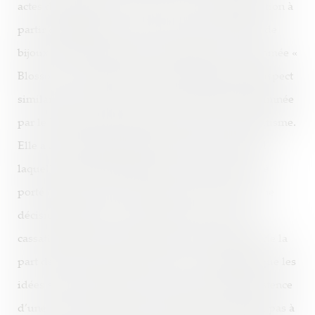
actes de parasitisme. Le motif ? La commercialisation à
partir de 2006 par Louis Vuitton d’une collection de
bijoux initialement appelée « Monogram », renommée «
Blossom », utilisant un motif floral quadrilobé d’aspect
similaire. En première instance, Vuitton fût condamnée
par le Tribunal de commerce de Paris pour parasitisme.
Elle a alors interjeté appel devant la Cour d’appel
laquelle a infirmé le jugement. Ce litige a donc été
porté devant la Cour de cassation. Et c’est dans une
décision récente du 5 mars 2025, que la Cour de
cassation rejette un potentiel acte de parasitisme de la
part de Louis Vuitton. En effet, la Cour rappelle que les
idées sont de libre parcours et qu’une simple existence
d’une valeur économique individualisée ne suffit pas à