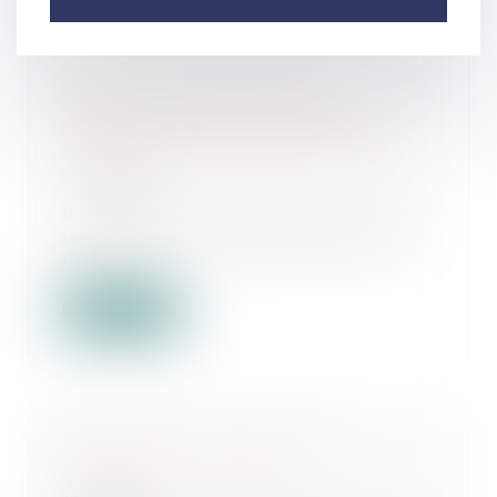
Nouvelle obligation légale :
l’immatriculation au RNE devient
obligatoire sous peine de sanction
10/10/2025
Une formalité administrative qui se
transforme en obligation légale La
loi...
Lire la suite
Recherche un.e avocat.e en
contentieux des affaires