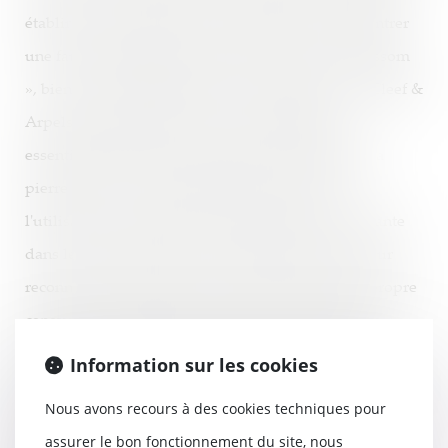
établir un acte fautif car il est nécessaire de démontrer
une faute intentionnelle. En effet, les bijoux « Blossom
», bien que de taille similaire au modèle de Van Cleef &
Arpels, ne présentent pas les caractéristiques
essentielles telles que le perlage, la double face, la
pierre lisse et le sertissage de perles. De plus,
l'utilisation d'une forme à quatre feuilles est courante
dans les arts appliqués et la joaillerie. Enfin la Cour
reconnait que Louis Vuitton s'est inspiré de son propre
canevas de monogramme existant depuis 1896, en
l'adaptant aux tendances actuelles, et ne s'est pas
Information sur les cookies
positionné dans le sillage du modèle emblématique de
Nous avons recours à des cookies techniques pour
Van Cleef & Arpels. Cette décision est d’une
assurer le bon fonctionnement du site, nous