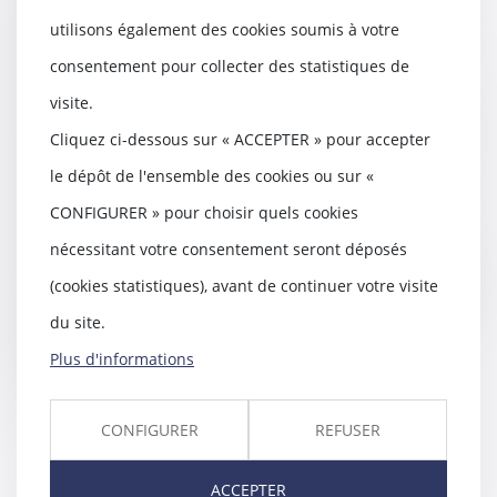
importance notable car elle illustre bien la frontière
utilisons également des cookies soumis à votre
floue entre inspiration et captation, mais rappelle
consentement pour collecter des statistiques de
fermement que la créativité peut s’appuyer sur un
visite.
patrimoine existant, tant qu’il ne s’agit pas de copie ou
Cliquez ci-dessous sur « ACCEPTER » pour accepter
d’exploitation déloyale. Cette créativité est soutenue
le dépôt de l'ensemble des cookies ou sur «
par la formule « les idées sont de libre parcours ». La
CONFIGURER » pour choisir quels cookies
Cour considère probablement que les amateurs de
nécessitant votre consentement seront déposés
joaillerie de luxe ne pourront s’y tromper car ce type de
(cookies statistiques), avant de continuer votre visite
clientèle saura de manière certaine faire la différence au
du site.
premier coup d’œil. Cass. com., 5 mars 2025, no 23-
Plus d'informations
21.157
CONFIGURER
REFUSER
ACCEPTER