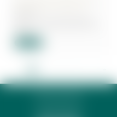
Loi de finances pour 2025 : quelles
mesures pour les entreprises ?
24/03/2025
Après avoir suscité de nombreux
débats, la loi de finances pour 2025
a finale...
Lire la suite
<<
<
1
2
3
4
5
6
7
...
>
>>
PHUNG 3P & AVOCATS
32 Rue des Rêves CS 60632
34060 MONTPELLIER