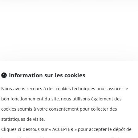
Information sur les cookies
ne SARL en SA : l’approbation du rapport sur la v
Nous avons recours à des cookies techniques pour assurer le
culiers doit être expresse
bon fonctionnement du site, nous utilisons également des
orme juridique d’une société, quelle que soit sa 
cookies soumis à votre consentement pour collecter des
statistiques de visite.
Cliquez ci-dessous sur « ACCEPTER » pour accepter le dépôt de