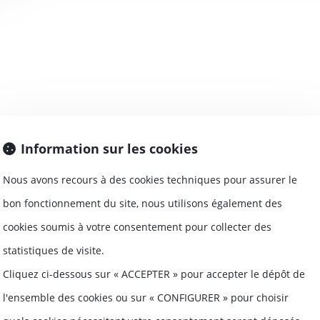
Information sur les cookies
Nous avons recours à des cookies techniques pour assurer le
ation : précisions sur le rôle du juge-commissaire
bon fonctionnement du site, nous utilisons également des
cookies soumis à votre consentement pour collecter des
ication permet à un propriétaire, notamment en pr
statistiques de visite.
Cliquez ci-dessous sur « ACCEPTER » pour accepter le dépôt de
l'ensemble des cookies ou sur « CONFIGURER » pour choisir