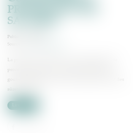
PROTECTION DES
SALAIRES
Publié le :
15/09/2022
Source :
www.actu-juridique.fr
La protection des salaires dus aux employés lors de
procédures collectives a constitué une priorité du
gouvernement dans le cadre de la réforme du droit des
sûretés de 2021...
Lire la suite