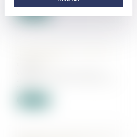
Lire la suite
Achats sur internet : les droits des
consommateurs
01/09/2022
Commande, livraison, délais de
rétractation, litige... Tout savoir sur
vos dr...
Lire la suite