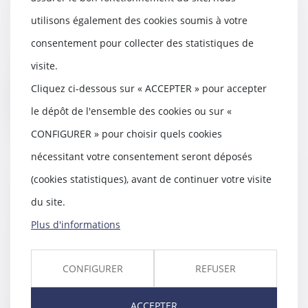
spécificité des sociétés
utilisons également des cookies soumis à votre
07/09/2022
consentement pour collecter des statistiques de
L’exercice de l’action sociale en
responsabilité ut singuli est réservé
visite.
aux s...
Cliquez ci-dessous sur « ACCEPTER » pour accepter
Lire la suite
le dépôt de l'ensemble des cookies ou sur «
CONFIGURER » pour choisir quels cookies
nécessitant votre consentement seront déposés
(cookies statistiques), avant de continuer votre visite
Healthtech : Ludocare lève 4,2
du site.
millions d’euros pour aider les
jeunes enfants atteints de maladies
Plus d'informations
chroniques
01/09/2022
CONFIGURER
REFUSER
Alexandra de la Fontaine, présidente
et fondatrice de Ludocare, était sur
ACCEPTER
la...