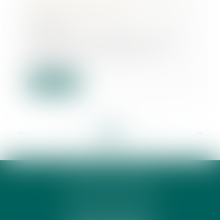
Contrôle fiscal et information de la
société mère intégrée
30/08/2022
Une société mère intégrée doit être
informée des conséquences du
contrôle fis...
Lire la suite
<<
<
...
89
90
91
92
93
94
95
...
>
>>
PHUNG 3P & AVOCATS
32 Rue des Rêves CS 60632
34060 MONTPELLIER