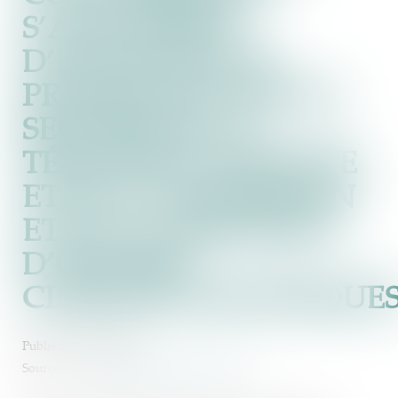
S’AUTOSAISIT
D’ÉVENTUELLES
PRATIQUES DANS LE
SECTEUR DE LA
TÉLÉVISION PAYANTE
ET DE L’ACQUISITION
ET DE LA DIFFUSION
D’ŒUVRES
CINÉMATOGRAPHIQUE
Publié le :
17/10/2024
Source :
www.autoritedelaconcurrence.fr