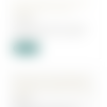
Droits de diffusion des événements
sportifs et abus de position
dominante
10/10/2024
Aux termes de l’article L. 481-2 du
Code de commerce, une pratique
anticoncur...
Lire la suite
Irrégularité de l’assemblée générale
d’une société civile pour défaut de
convocation du curateur d’un associé
protégé
09/10/2024