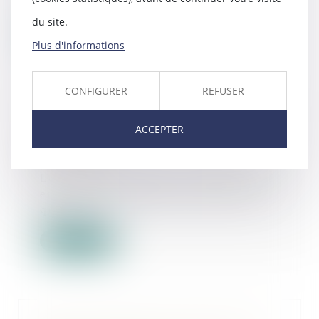
Michel Barni...
du site.
Lire la suite
Plus d'informations
CONFIGURER
REFUSER
CS3D : la FAQ de la Commission
ACCEPTER
européenne
16/10/2024
Le 25 juillet dernier, la Commission
européenne a publié une foire aux
questi...
Lire la suite