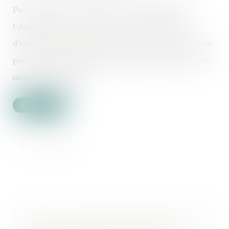
Par la décision n° 24-SO-10 du 25 septembre 2024,
l’Autorité de la concurrence s’est saisie d’office
d’éventuelles pratiques dans le secteur de la télévision
payante et de l’acquisition et de la diffusion d’œuvres
cinématographiques...
Lire la suite
Après sa levée de fonds, OpenAI