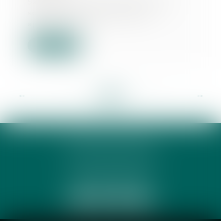
Saisie par un des associés d’une
société civile d'exploitation
agricole, en d...
Lire la suite
<<
<
...
21
22
23
24
25
26
27
...
>
>>
PHUNG 3P & AVOCATS
32 Rue des Rêves CS 60632
34060 MONTPELLIER