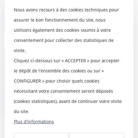
collectives a...
Nous avons recours à des cookies techniques pour
Lire la suite
assurer le bon fonctionnement du site, nous
utilisons également des cookies soumis à votre
consentement pour collecter des statistiques de
visite.
La résiliation des contrats par les
consommateurs est facilitée !
Cliquez ci-dessous sur « ACCEPTER » pour accepter
09/09/2022
le dépôt de l'ensemble des cookies ou sur «
La récente loi en faveur du pouvoir
CONFIGURER » pour choisir quels cookies
d’achat vient simplifier la résiliation
d...
nécessitant votre consentement seront déposés
(cookies statistiques), avant de continuer votre visite
Lire la suite
du site.
Plus d'informations