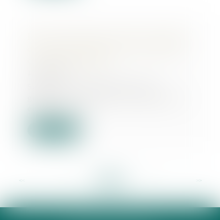
Levée de fonds en seed de 1 million
d'euros pour Seelab et son outil de
création graphique
12/06/2024
Seelab.ai, la plateforme d’IA
générative “tout-en-un” dédiée aux
équipes créa...
Lire la suite
<<
<
...
31
32
33
34
35
36
37
...
>
>>