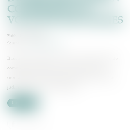
COMPÉTENCE ET
VOLONTÉ DES PARTIES
Publié le :
19/06/2024
Source :
www.actu-juridique.fr
Il résulte des articles L. 145-33 à L. 145-36 du Code de
commerce qu’à défaut d’accord des parties sur le
montant du loyer du bail renouvelé, celui-ci est fixé
judiciairement à la valeur locative...
Lire la suite