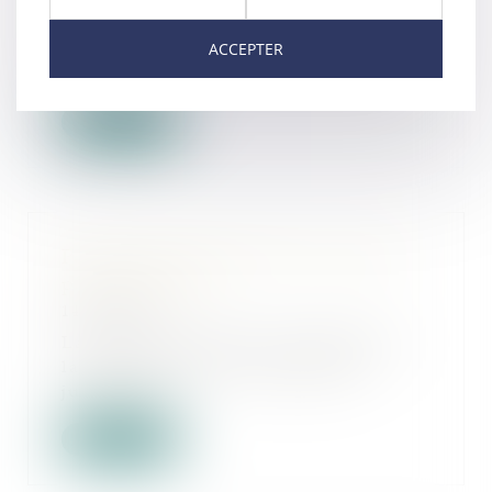
En vertu de l’article L.462-8 du Code
ACCEPTER
de commerce, dans son deuxième
alinéa,...
Lire la suite
Portée de la déclaration de créance
par le débiteur
14/06/2024
La créance portée par le débiteur à
la connaissance du mandataire
judiciaire,...
Lire la suite