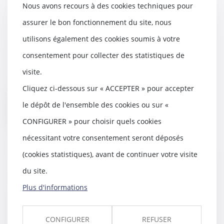
La convocation irrégulière d'un
Nous avons recours à des cookies techniques pour
associé de SARL à une assemblée
assurer le bon fonctionnement du site, nous
entraîne-t-elle l'annulation des
utilisons également des cookies soumis à votre
décisions ?
19/06/2024
consentement pour collecter des statistiques de
La Cour de cassation précise les
visite.
deux conditions pouvant entraîner la
Cliquez ci-dessous sur « ACCEPTER » pour accepter
nullité...
le dépôt de l'ensemble des cookies ou sur «
Lire la suite
CONFIGURER » pour choisir quels cookies
nécessitant votre consentement seront déposés
(cookies statistiques), avant de continuer votre visite
du site.
Rejet de la saisine par l’Autorité de
la concurrence pour irrecevabilité du
Plus d'informations
recours en l’absence d’éléments
probants
CONFIGURER
REFUSER
14/06/2024