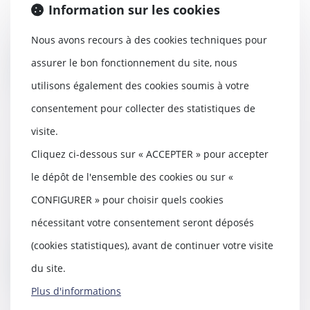
Information sur les cookies
Dans deux arrêts rendus le 22 mars
2023, la Cour de Cassation s’est
prononcée...
Nous avons recours à des cookies techniques pour
assurer le bon fonctionnement du site, nous
Lire la suite
utilisons également des cookies soumis à votre
consentement pour collecter des statistiques de
visite.
Cliquez ci-dessous sur « ACCEPTER » pour accepter
CONCURRENCE DELOYALE :
FOCUS SUR LE PARASITISME
le dépôt de l'ensemble des cookies ou sur «
03/04/2023
CONFIGURER » pour choisir quels cookies
La concurrence déloyale désigne
nécessitant votre consentement seront déposés
l’ensemble des pratiques
commerciales abusive...
(cookies statistiques), avant de continuer votre visite
du site.
Lire la suite
Plus d'informations