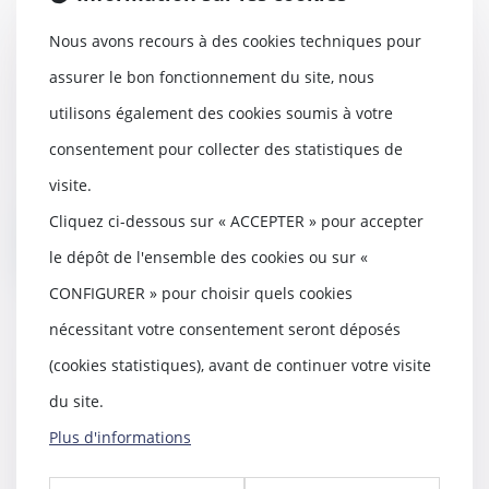
Annulation d’une exposition :
Nous avons recours à des cookies techniques pour
l’absence de remboursement par le
prestataire suffit-elle à créer un
assurer le bon fonctionnement du site, nous
déséquilibre significatif ?
utilisons également des cookies soumis à votre
14/03/2025
consentement pour collecter des statistiques de
L’article L.442-1, I, 2° du Code de
commerce interdit à un partenaire
visite.
commerc...
Cliquez ci-dessous sur « ACCEPTER » pour accepter
Lire la suite
le dépôt de l'ensemble des cookies ou sur «
CONFIGURER » pour choisir quels cookies
nécessitant votre consentement seront déposés
(cookies statistiques), avant de continuer votre visite
Droit d’option : l’indemnité
du site.
d’occupation prend effet dès
Plus d'informations
l’expiration du bail initialement
renouvelé