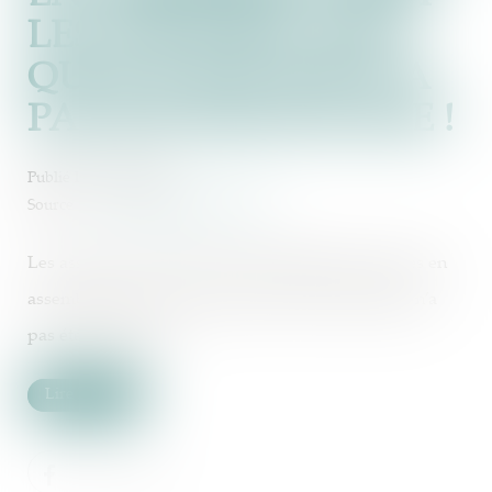
LES ASSOCIÉS, TANT
QUE LA NULLITÉ N’A
PAS ÉTÉ PRONONCÉE !
Publié le :
11/03/2025
Source :
www.lemag-juridique.com
Les associés sont tenus par les délibérations prises en
assemblée tant que la nullité de ladite assemblée n’a
pas été prononcée...
Lire la suite