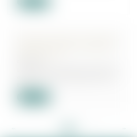
Lire la suite
Liquidation judiciaire de l'employeur
: quid des cotisations de mutuelle
pour le salarié ?
06/03/2025
Le défaut d’information-consultation
des institutions représentatives du
pers...
Lire la suite
<<
<
...
8
9
10
11
12
13
14
...
>
>>