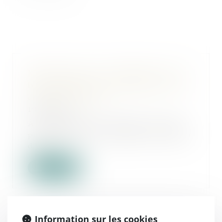
Manquements aux obligations d’un
bail commercial et suspension d’une
clause résolutoire
18/03/2025
À la demande du locataire, le juge
peut décider de suspendre les effets
d’une...
Lire la suite
Information sur les cookies