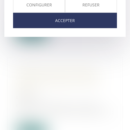
11/03/2025
CONFIGURER
REFUSER
Lorsqu’un bailleur exerce son droit
d’option, son locataire devient
ACCEPTER
redevable...
Lire la suite
eHP² lance une levée de fonds
participative pour concevoir des
propulseurs hybrides de drones
légers
07/03/2025
Grâce au lancement le 12 février
d’une levée de fonds participative et
à un c...