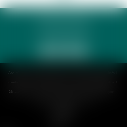
PHUNG 3P & AVOCATS
32 Rue des Rêves CS 60632
34060 MONTPELLIER
Accueil
Cabinet
Équipe
Expertises
Honoraires
Actualités
Contactez-nous
Politique de cookies
Politique de confidentialité
Mentions légales
Plan du site
Espace client
Paiement en ligne
Liens utiles
RDV en ligne
Articles
Septeo Digital
& Services ©