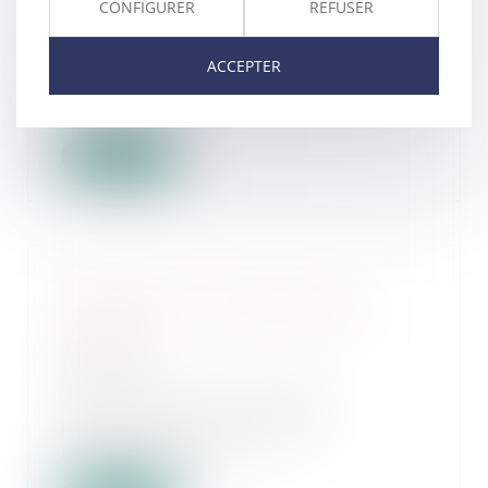
baux commerciaux
CONFIGURER
REFUSER
16/04/2024
Le Gouvernement a annoncé que
ACCEPTER
serait présent dans le futur projet de
loi de s...
Lire la suite
Liquidation d’une société de
maintenance : revendication d’un
aéronef
12/04/2024
À la suite de la liquidation
judiciaire d’une société, le
propriétaire d’un a...