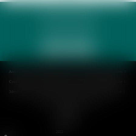
PHUNG 3P & AVOCATS
32 Rue des Rêves CS 60632
34060 MONTPELLIER
Accueil
Cabinet
Équipe
Expertises
Honoraires
Actualités
Contactez-nous
Politique de cookies
Politique de confidentialité
Mentions légales
Plan du site
Espace client
Paiement en ligne
Liens utiles
RDV en ligne
Articles
Septeo Digital
& Services ©
2022