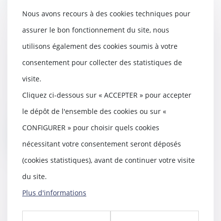
Nous avons recours à des cookies techniques pour
assurer le bon fonctionnement du site, nous
utilisons également des cookies soumis à votre
Abus de position dominante et
consentement pour collecter des statistiques de
compétence du droit de l’Union
visite.
18/04/2024
Cliquez ci-dessous sur « ACCEPTER » pour accepter
Aux termes des articles 82 alinéa 1er
du Traité instituant la Communauté
le dépôt de l'ensemble des cookies ou sur «
euro...
CONFIGURER » pour choisir quels cookies
Lire la suite
nécessitant votre consentement seront déposés
(cookies statistiques), avant de continuer votre visite
du site.
Plus d'informations
Projet de loi de simplification :
mensualisation des loyers pour les