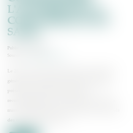
L'AUTORITÉ DE LA
CONCURRENCE EST
SAISIE
Publié le :
12/04/2024
Source :
www.actu-juridique.fr
Le 28 mars 2024, Jean-François Husson, rapporteur
général de la commission des finances du Sénat, a
présenté les principales observations et
recommandations de la commission à la suite de la
mission d’information sur les problèmes assurantiels
des collectivités territoriales...