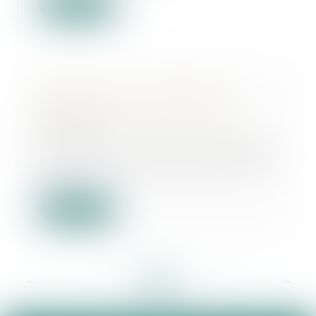
Lire la suite
Précisions sur les avantages
particuliers des SA et des SAS
09/04/2024
Les avantages particuliers désignent
les faveurs, de nature pécuniaire ou
non...
Lire la suite
<<
<
...
35
36
37
38
39
40
41
...
>
>>