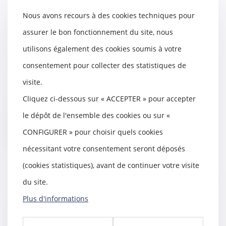
Nous avons recours à des cookies techniques pour
Le remboursement du compte
assurer le bon fonctionnement du site, nous
courant d’associé est distinct de
utilisons également des cookies soumis à votre
l’obligation de la société de régler le
prix des parts rachetées !
consentement pour collecter des statistiques de
04/03/2025
visite.
Le compte courant d’associé
Cliquez ci-dessous sur « ACCEPTER » pour accepter
constitue un prêt à durée
déterminée, dont le rem...
le dépôt de l'ensemble des cookies ou sur «
CONFIGURER » pour choisir quels cookies
Lire la suite
nécessitant votre consentement seront déposés
(cookies statistiques), avant de continuer votre visite
du site.
La garantie légale de conformité
Plus d'informations
s’applique également aux ventes
d’animaux domestiques de